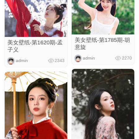
美女壁纸-第1785期-胡
美女壁纸-第1620期-孟
意旋
子义
admin
2270
admin
2343