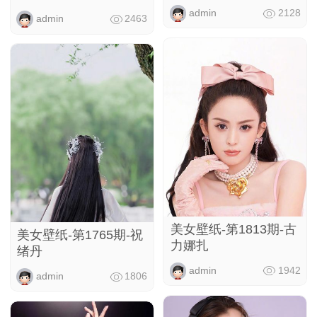
admin
2128
admin
2463
美女壁纸-第1813期-古
美女壁纸-第1765期-祝
力娜扎
绪丹
admin
1942
admin
1806