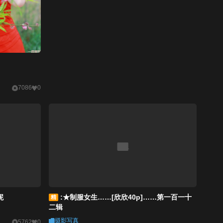
7086
0
妮
:★制服女生……[欣欣40p]……第一百一十
精
二辑
摄影写真
5762
0