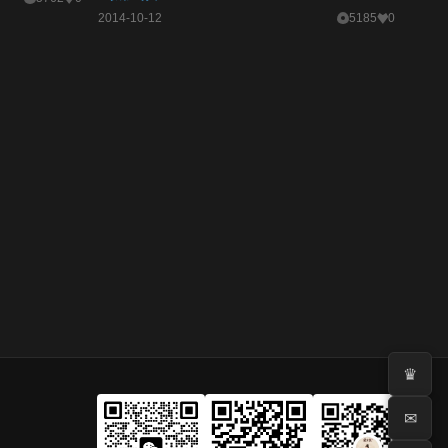
2014-10-12
5185
0
♛
✉