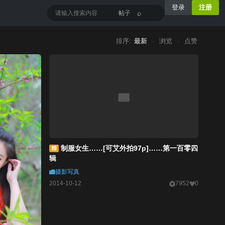
登录
注册
⌕
帖子
排序:
最新
·
浏览
·
点赞
制服女生……[可艾外拍97p]……第一百零四
精
辑
摄影写真
2014-10-12
7952
0