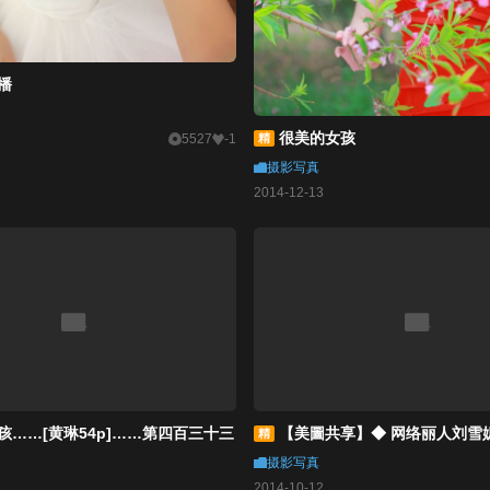
播
很美的女孩
5527
-1
精
摄影写真
2014-12-13
孩……[黄琳54p]……第四百三十三
【美圖共享】◆ 网络丽人刘雪
精
摄影写真
2014-10-12