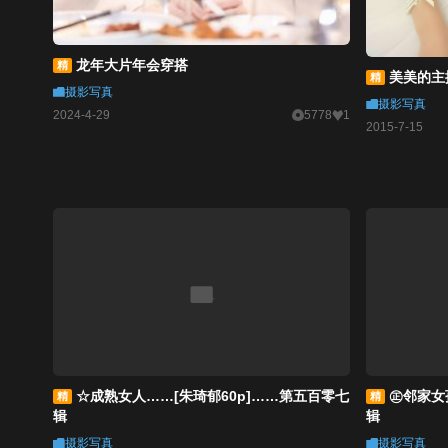
龙年大片年会穿搭
精
美美的主
精
摄影写真
摄影写真
2024-4-29
5778
1
2015-7-15
☆成熟女人……[朱琦郁60p]……第五百零七
㊣邻家女
精
精
辑
辑
摄影写真
摄影写真